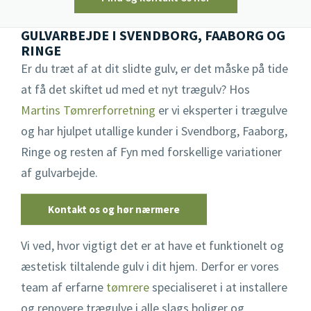
Gulvarbejde
GULVARBEJDE I SVENDBORG, FAABORG OG
RINGE
Køkken
Er du træt af at dit slidte gulv, er det måske på tide
at få det skiftet ud med et nyt trægulv? Hos
Opsætning af hegn
Martins Tømrerforretning
er vi eksperter i trægulve
og har hjulpet utallige kunder i Svendborg, Faaborg,
Renovering
Ringe og resten af Fyn med forskellige variationer
Renovering af sommerhus
af gulvarbejde.
Snedker
Kontakt os og hør nærmere
Tilbygning
Vi ved, hvor vigtigt det er at have et funktionelt og
æstetisk tiltalende gulv i dit hjem. Derfor er vores
Totalentreprise
team af erfarne
tømrere
specialiseret i at installere
og renovere trægulve i alle slags boliger og