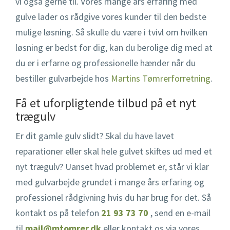
vi også gerne til. Vores mange års erfaring med
gulve lader os rådgive vores kunder til den bedste
mulige løsning. Så skulle du være i tvivl om hvilken
løsning er bedst for dig, kan du berolige dig med at
du er i erfarne og professionelle hænder når du
bestiller gulvarbejde hos
Martins Tømrerforretning
.
Få et uforpligtende tilbud på et nyt
trægulv
Er dit gamle gulv slidt? Skal du have lavet
reparationer eller skal hele gulvet skiftes ud med et
nyt trægulv? Uanset hvad problemet er, står vi klar
med gulvarbejde grundet i mange års erfaring og
professionel rådgivning hvis du har brug for det. Så
kontakt os på telefon
21 93 73 70
, send en e-mail
til
mail@mtomrer.dk
eller kontakt os via vores