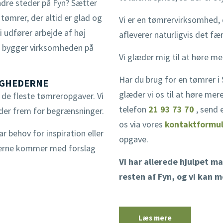
ndre steder på Fyn? Sætter
mrer, der altid er glad og
Vi er en tømrervirksomhed, de
i udfører arbejde af høj
afleverer naturligvis det færd
vi bygger virksomheden på
Vi glæder mig til at høre me
Har du brug for en tømrer i
IGHEDERNE
glæder vi os til at høre mer
t de fleste tømreropgaver. Vi
telefon
21 93 73 70
, send 
eder frem for begrænsninger.
os via vores
kontaktformul
r behov for inspiration eller
opgave.
 gerne kommer med forslag
Vi har allerede hjulpet m
resten af Fyn, og vi kan 
Læs mere