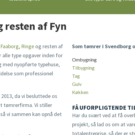
g resten af Fyn
,
Faaborg
,
Ringe
og resten af
Som tømrer i Svendborg og
er alle type opgaver inden for
Ombygning
ng med nyopførte typehuse,
Tilbygning
ldelse som professionel
Tag
Gulv
Køkken
 2013, da vi besluttede os
 tømrerfirma. Vi stiller
FÅ UFORPLIGTENDE TI
, så vi sammen kan opnå det
Har du svært ved at få overb
projekt, så lad os om at var
totalentreprise, så der er st