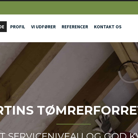
DE
PROFIL
VI UDFØRER
REFERENCER
KONTAKT OS
TINS TØMRERFORRE
T SERVICENIVEAU OG GOD K