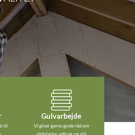
r
Gulvarbejde
 til
Vi giver gerne gode råd om
e
slidstyrke, udtryk og stil