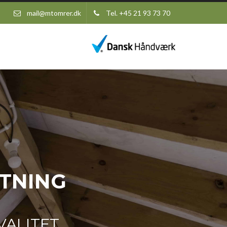
mail@mtomrer.dk
Tel. +45 21 93 73 70
TNING
VALITET