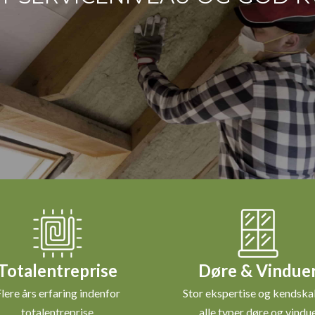
Totalentreprise
Døre & Vindue
lere års erfaring indenfor
Stor ekspertise og kendskab
totalentreprise
alle typer døre og vindu